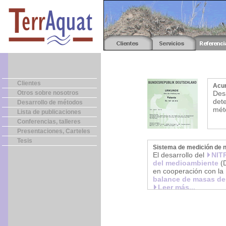
Clientes
Acum
Otros sobre nosotros
Des
dete
Desarrollo de métodos
mét
Lista de publicaciones
Conferencias, talleres
Presentaciones, Carteles
Tesis
Sistema de medición de n
El desarrollo del
NIT
del medioambiente
(D
en cooperación con la
balance de masas de
Leer más...